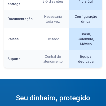
3-5 dias úteis
1 dia útil
entrega
Necessária
Configuração
Documentação
toda vez
única
Brasil,
Países
Limitado
Colômbia,
México
Central de
Equipe
Suporte
atendimento
dedicada
Seu dinheiro, protegido